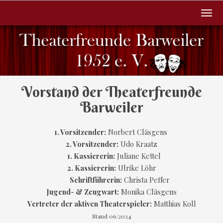
Menu
Vorstand der Theaterfreunde
Barweiler
1. Vorsitzender:
Norbert Cläsgens
2. Vorsitzender:
Udo Kraatz
1. Kassiererin:
Juliane Kettel
2. Kassiererin:
Ulrike Löhr
Schriftführerin:
Christa Peffer
Jugend- & Zeugwart:
Monika Cläsgens
Vertreter der aktiven Theaterspieler:
Matthias Koll
Stand 06/2024