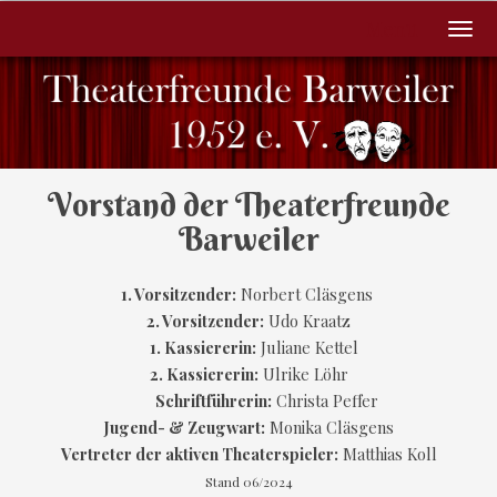
Menu
Vorstand der Theaterfreunde
Barweiler
1. Vorsitzender:
Norbert Cläsgens
2. Vorsitzender:
Udo Kraatz
1. Kassiererin:
Juliane Kettel
2. Kassiererin:
Ulrike Löhr
Schriftführerin:
Christa Peffer
Jugend- & Zeugwart:
Monika Cläsgens
Vertreter der aktiven Theaterspieler:
Matthias Koll
Stand 06/2024